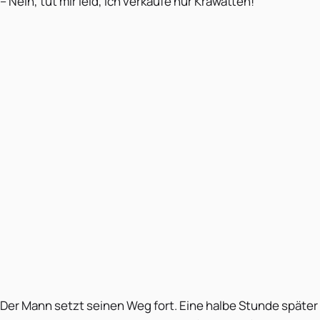
– Nein, tut mir leid, ich verkaufe nur Krawatten!
Der Mann setzt seinen Weg fort. Eine halbe Stunde später tr