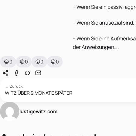
– Wenn Sie ein passiv-aggr
– Wenn Sie antisozial sind,
– Wenn Sie eine Aufmerksa
der Anweisungen….
😂
0
😍
0
😮
0
😐
0
← Zurück
WITZ ÜBER 9 MONATE SPÄTER
lustigewitz.com