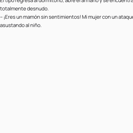
El tipo regresa al dormitorio, abre el armario y se encuent
totalmente desnudo.
– ¡Eres un mamón sin sentimientos! Mi mujer con un ataque
asustando al niño.