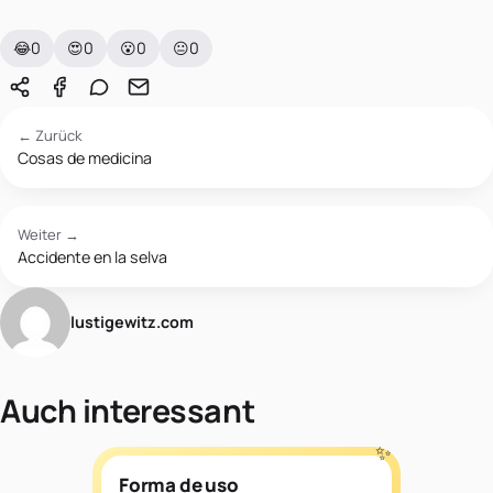
😂
0
😍
0
😮
0
😐
0
← Zurück
Cosas de medicina
Weiter →
Accidente en la selva
lustigewitz.com
Auch interessant
Forma de uso